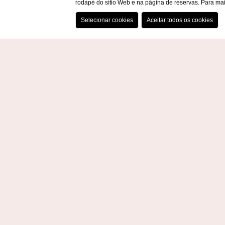
rodapé do sítio Web e na página de reservas. Para m
CONTACTOS
AVALIAÇÕES
CARREIR
WEBSITE BY BLASTNESS