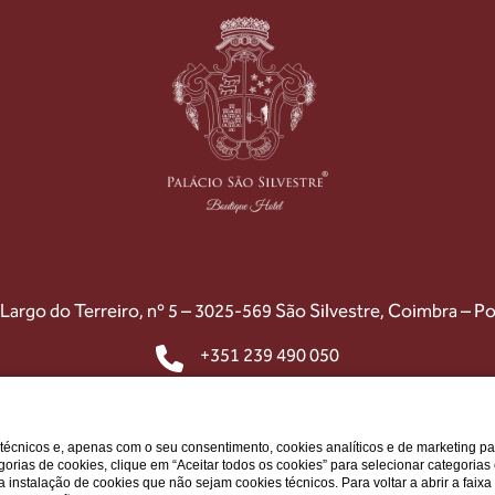
Largo do Terreiro, nº 5 – 3025-569 São Silvestre, Coimbra – Po
+351 239 490 050
+351 938 446 970
geral@palaciosaosilvestre.com
s técnicos e, apenas com o seu consentimento, cookies analíticos e de marketing p
gorias de cookies, clique em “Aceitar todos os cookies” para selecionar categorias
r a instalação de cookies que não sejam cookies técnicos. Para voltar a abrir a faix