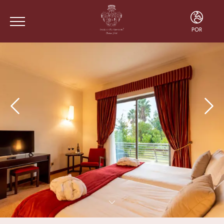
POR
ENG
FRA
POR