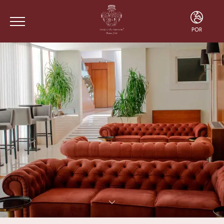
POR
ENG
FRA
POR